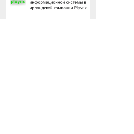
информационной системы в
ирландской компании Playrix
Рэй Консалтинг в конкурсе
цифровых решений для
бизнеса "Инновации против
кризиса"
Рэй Консалтинг – член
Московского инновационного
кластера
Новогодние скидки на
программы RayCon в декабре
2019 года