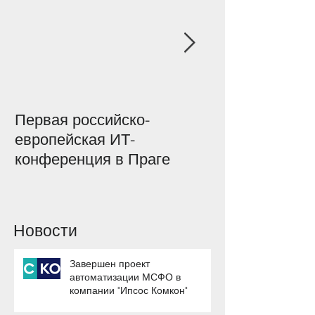
Первая российско-
Конференция
европейская ИТ-
управленчески
конференция в Праге
условиях фин
кризиса"
Новости
Завершен проект
автоматизации МСФО в
компании "Ипсос Комкон"